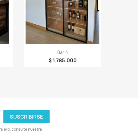
Vista rápida

Bar 4
$ 1.785.000
 ello, consulte nuestra