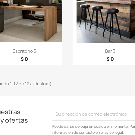
Vista rápida
Vista rápida


Escritorio 3
Bar 3
$ 0
$ 0
ndo 1-12 de 12 artículo(s)
uestras
 y ofertas
Puede darse de baja en cualquier momento. Para
información de contacto en el aviso legal.