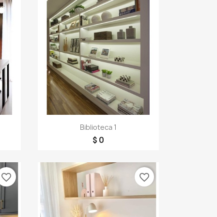
Vista rápida

Biblioteca 1
$ 0
favorite_border
favorite_border