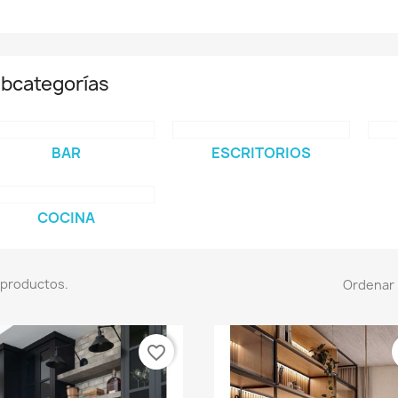
bcategorías
BAR
ESCRITORIOS
COCINA
 productos.
Ordenar 
favorite_border