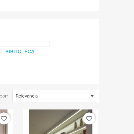
BIBLIOTECA

por:
Relevancia
favorite_border
favorite_border