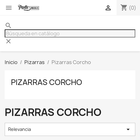
shopping_cart


(0)
search
clear
Inicio
Pizarras
Pizarras Corcho
PIZARRAS CORCHO
PIZARRAS CORCHO

Relevancia