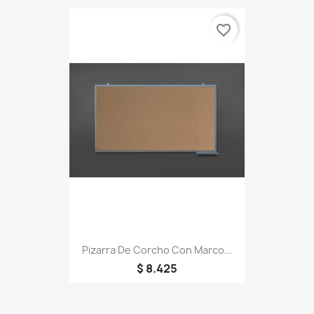
favorite_border
Pizarra De Corcho Con Marco...
$ 8.425