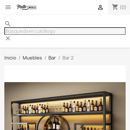
shopping_cart


(0)
search
clear
Inicio
Muebles
Bar
Bar 2