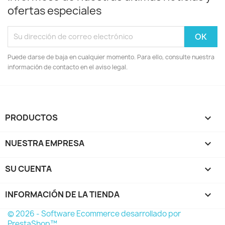
ofertas especiales
Puede darse de baja en cualquier momento. Para ello, consulte nuestra
información de contacto en el aviso legal.
PRODUCTOS

NUESTRA EMPRESA

SU CUENTA

INFORMACIÓN DE LA TIENDA
keyboard_arrow_down
© 2026 - Software Ecommerce desarrollado por
PrestaShop™