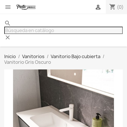
shopping_cart


(0)
search
clear
Inicio
Vanitorios
Vanitorio Bajo cubierta
Vanitorio Gris Oscuro